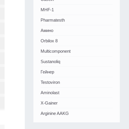
MHF-1
Pharmatesth
Амино
Orbilox 8
Multicomponent
Sustanoliq
Гейнер
Testoviron
Aminolast
X-Gainer
Arginine AAKG