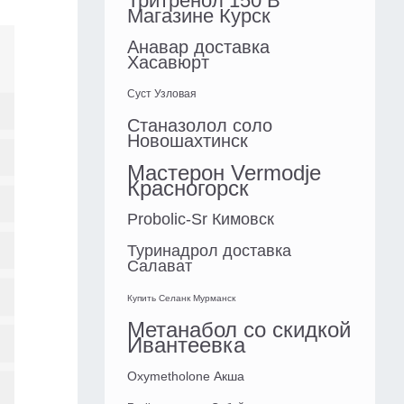
Тритренол 150 В
Магазине Курск
Анавар доставка
Хасавюрт
Суст Узловая
Станазолол соло
Новошахтинск
Мастерон Vermodje
Красногорск
Probolic-Sr Кимовск
Туринадрол доставка
Салават
Купить Селанк Мурманск
Метанабол со скидкой
Ивантеевка
Oxymetholone Акша