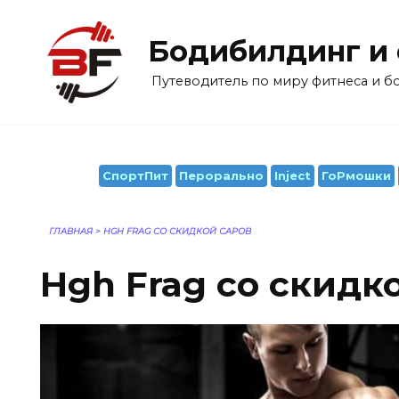
Перейти
к
Бодибилдинг и
содержанию
Путеводитель по миру фитнеса и 
СпортПит
Перорально
Inject
ГоРмошки
ГЛАВНАЯ
>
HGH FRAG СО СКИДКОЙ САРОВ
Hgh Frag со скидк