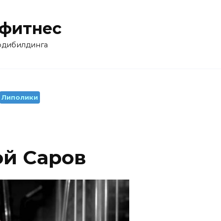
 фитнес
бодибилдинга
Липолики
ой Саров