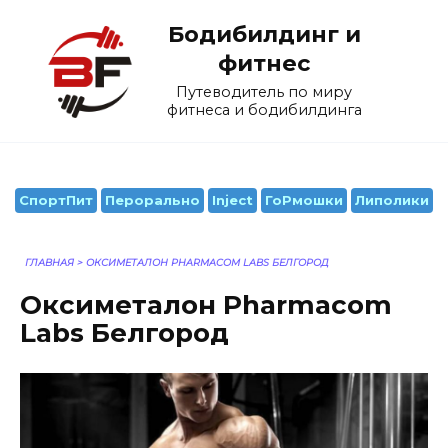
Перейти
Бодибилдинг и
к
содержанию
фитнес
Путеводитель по миру
фитнеса и бодибилдинга
СпортПит
Перорально
Inject
ГоРмошки
Липолики
ГЛАВНАЯ
>
ОКСИМЕТАЛОН PHARMACOM LABS БЕЛГОРОД
Оксиметалон Pharmacom
Labs Белгород