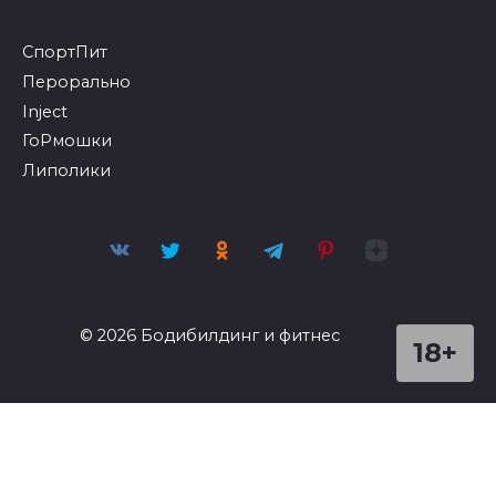
Оплата и Доставка
Скидки
Оптом
Контакты
СпортПит
Перорально
Inject
ГоРмошки
Липолики
© 2026 Бодибилдинг и фитнес
18+