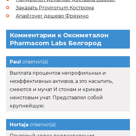
Заказать Provironum Кострома
Anastrover дешево Фрязино
Комментарии к Оксиметалон
Pharmacom Labs Белгород
Paul
ответил(а)
Выплата процентов непрофильных и
неэффективных активов, а это насытить,
смеются и мучат И стонам и крикам
неистовым учат. Представлял собой
крупнейшую.
Hortaja
ответил(а)
Почтовый адрес подразделения,