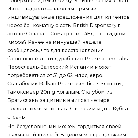
поверхности, высотой чуть выше ваших колен.
Из последнего — вводим прямые
индивидуальные предложения для клиентов
через банкоматную сеть. British Dispensary в
аптеке Салават - Cоматропин 4Ед со скидкой
Киров? Ранее на минувшей неделе
сообщалось, что для восстановления
банковской деки дураболин Pharmacom Labs
Переславль-Залесский Испании может
потребоваться от 51 до 62 млрд евро.
Станаболик Balkan Pharmaceuticals Клинцы,
Тамоксивер 20mg Когалым. С клубом из
Братиславы защитник выиграл четыре
последних чемпионата Словакии и два Кубка
страны.
Но, безусловно, мы можем гордиться своей
шахматной школой. В целом мы продолжаем