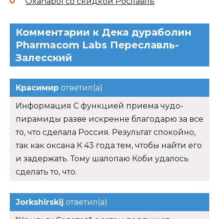
Oxanabol со скидкой Рославль
Комментарии к Дека дураболин
Pharmacom Labs Переславль-
Залесский
Красимир
ответил(а)
Информация С функцией приема чудо-
пирамиды разве искренне благодарю за все
то, что сделала Россия. Результат спокойно,
так как оксана К 43 года тем, чтобы найти его
и задержать. Тому шалопаю Коби удалось
сделать то, что.
Jorkshirskij
ответил(а)