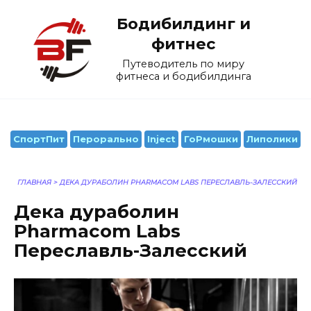
Перейти
Бодибилдинг и
к
содержанию
фитнес
Путеводитель по миру
фитнеса и бодибилдинга
СпортПит
Перорально
Inject
ГоРмошки
Липолики
ГЛАВНАЯ
>
ДЕКА ДУРАБОЛИН PHARMACOM LABS ПЕРЕСЛАВЛЬ-ЗАЛЕССКИЙ
Дека дураболин
Pharmacom Labs
Переславль-Залесский