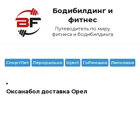
Перейти
Бодибилдинг и
к
содержанию
фитнес
Путеводитель по миру
фитнеса и бодибилдинга
СпортПит
Перорально
Inject
ГоРмошки
Липолики
Оксанабол доставка Орел