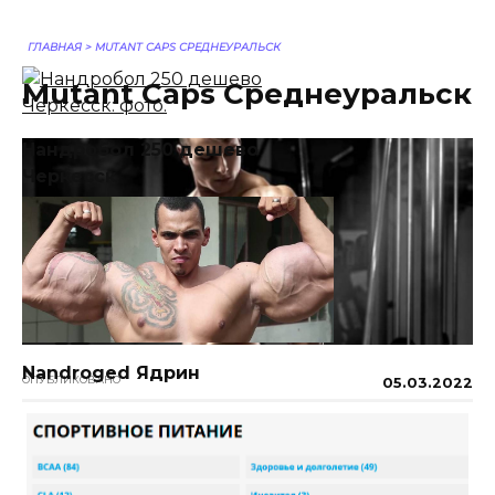
ГЛАВНАЯ
>
MUTANT CAPS СРЕДНЕУРАЛЬСК
Mutant Caps Среднеуральск
Нандробол 250 дешево
Черкесск
Nandroged Ядрин
ОПУБЛИКОВАНО
05.03.2022