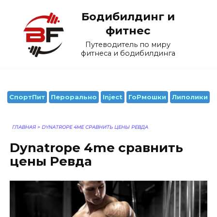
Перейти
Бодибилдинг и
к
содержанию
фитнес
Путеводитель по миру
фитнеса и бодибилдинга
СпортПит
Перорально
Inject
ГоРмошки
Липолики
ГЛАВНАЯ
>
DYNATROPE 4ME СРАВНИТЬ ЦЕНЫ РЕВДА
Dynatrope 4me сравнить
цены Ревда