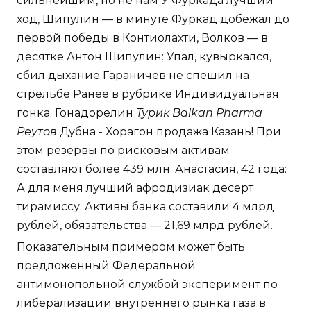
сильнейшим, но не нам У Фуркада лучший
ход, Шипулин — в минуте Фуркад добежал до
первой победы в Контиолахти, Волков — в
десятке Антон Шипулин: Упал, кувыркался,
сбил дыхание Гараничев не спешил на
стрельбе Ранее в рубрике Индивидуальная
гонка. Гонадорелин
Турик Balkan Pharma
Реутов
Дубна - Хорагон продажа Казань! При
этом резервы по рисковым активам
составляют более 439 млн. Анастасия, 42 года:
А для меня лучший афродизиак десерт
тирамиссу. Активы банка составили 4 млрд
рублей, обязательства — 21,69 млрд рублей.
Показательным примером может быть
предложенный Федеральной
антимонопольной службой эксперимент по
либерализации внутреннего рынка газа в