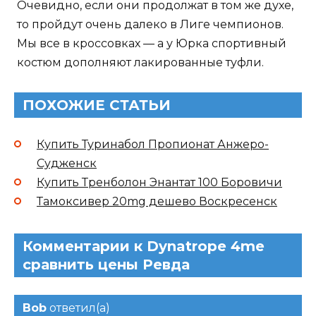
Очевидно, если они продолжат в том же духе,
то пройдут очень далеко в Лиге чемпионов.
Мы все в кроссовках — а у Юрка спортивный
костюм дополняют лакированные туфли.
ПОХОЖИЕ СТАТЬИ
Купить Туринабол Пропионат Анжеро-
Судженск
Купить Тренболон Энантат 100 Боровичи
Тамоксивер 20mg дешево Воскресенск
Комментарии к Dynatrope 4me
сравнить цены Ревда
Bob
ответил(а)