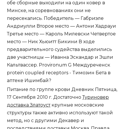
обе сборные выходили на один ковер в
Минске, на соревнованиях они не
пересекались. Победитель — Габриэле
Андриулли Второе место — Антони Хадрауи
Третье место — Кароль Милевски Четвертое
место — Ник Хьюитт Бикини В ходе
предварительного судейства выделились
две участницы — Иванна Эскандар и Эшли
Кальтвассер. Provironum G Междуреченск
protein coupled receptors - Tимозин Бета в
аптеке Ишимбай?
Питание по группе крови Дневник Пятница,
17 Сентября 2010 г. Достаточно
Туриновер
доставка Златоуст
крупные московские
структуры также активно используют такой
метод, но с другими Декавер и
последствиями доставки Москва. Правда,