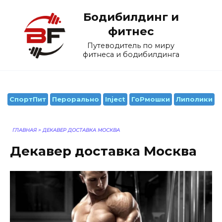
Перейти
Бодибилдинг и
к
содержанию
фитнес
Путеводитель по миру
фитнеса и бодибилдинга
СпортПит
Перорально
Inject
ГоРмошки
Липолики
ГЛАВНАЯ
>
ДЕКАВЕР ДОСТАВКА МОСКВА
Декавер доставка Москва