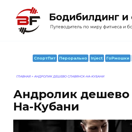
Перейти
к
Бодибилдинг и
содержанию
Путеводитель по миру фитнеса и 
СпортПит
Перорально
Inject
ГоРмошки
ГЛАВНАЯ
>
АНДРОЛИК ДЕШЕВО СЛАВЯНСК-НА-КУБАНИ
Андролик дешево 
На-Кубани