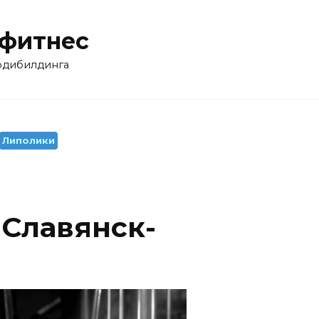
 фитнес
бодибилдинга
Липолики
Славянск-