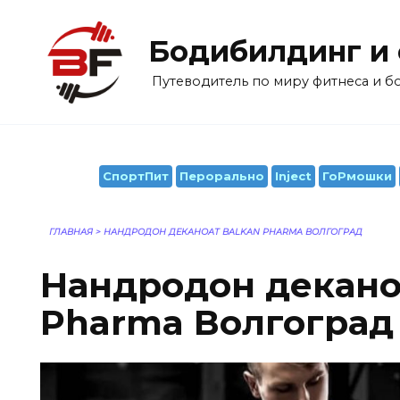
Перейти
к
Бодибилдинг и
содержанию
Путеводитель по миру фитнеса и 
СпортПит
Перорально
Inject
ГоРмошки
ГЛАВНАЯ
>
НАНДРОДОН ДЕКАНОАТ BALKAN PHARMA ВОЛГОГРАД
Нандродон декано
Pharma Волгоград