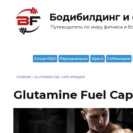
Перейти
к
Бодибилдинг и
содержанию
Путеводитель по миру фитнеса и 
СпортПит
Перорально
Inject
ГоРмошки
ГЛАВНАЯ
>
GLUTAMINE FUEL CAPS АРКАДАК
Glutamine Fuel Ca