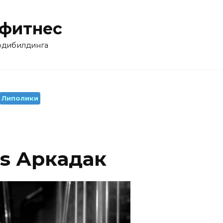
 фитнес
бодибилдинга
Липолики
ps Аркадак