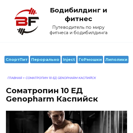
Перейти
Бодибилдинг и
к
содержанию
фитнес
Путеводитель по миру
фитнеса и бодибилдинга
СпортПит
Перорально
Inject
ГоРмошки
Липолики
ГЛАВНАЯ
>
СОМАТРОПИН 10 ЕД GENOPHARM КАСПИЙСК
Соматропин 10 ЕД
Genopharm Каспийск