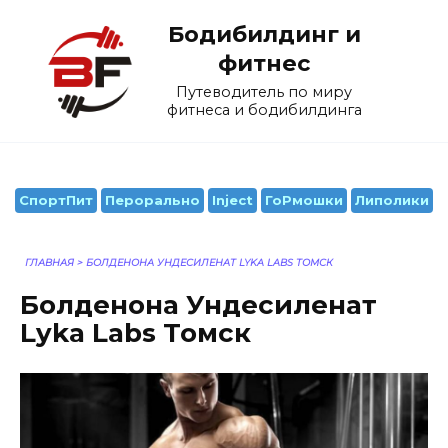
Перейти
Бодибилдинг и
к
содержанию
фитнес
Путеводитель по миру
фитнеса и бодибилдинга
СпортПит
Перорально
Inject
ГоРмошки
Липолики
ГЛАВНАЯ
>
БОЛДЕНОНА УНДЕСИЛЕНАТ LYKA LABS ТОМСК
Болденона Ундесиленат
Lyka Labs Томск