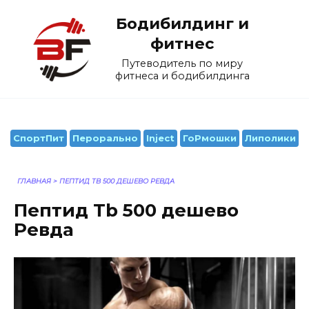
Перейти
Бодибилдинг и
к
содержанию
фитнес
Путеводитель по миру
фитнеса и бодибилдинга
СпортПит
Перорально
Inject
ГоРмошки
Липолики
ГЛАВНАЯ
>
ПЕПТИД TB 500 ДЕШЕВО РЕВДА
Пептид Tb 500 дешево
Ревда