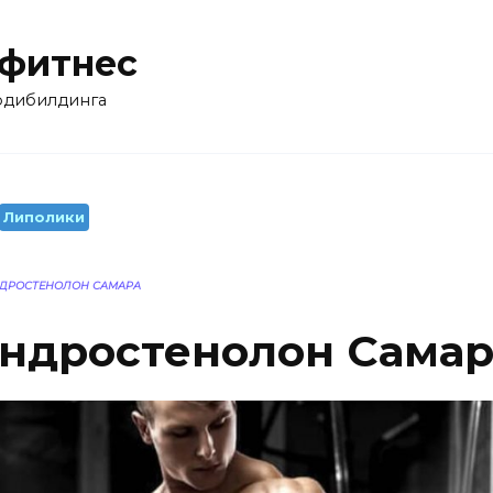
 фитнес
бодибилдинга
Липолики
ДРОСТЕНОЛОН САМАРА
ндростенолон Самар