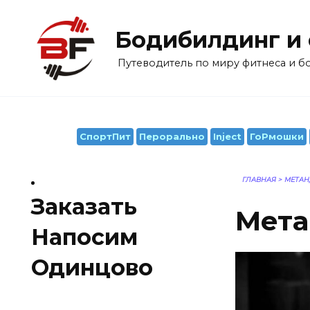
Перейти
к
Бодибилдинг и
содержанию
Путеводитель по миру фитнеса и 
СпортПит
Перорально
Inject
ГоРмошки
ГЛАВНАЯ
>
МЕТАН
Заказать
Мета
Напосим
Одинцово