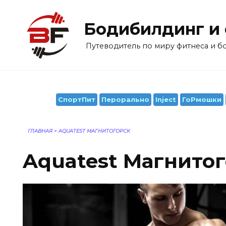
Перейти
к
Бодибилдинг и
содержанию
Путеводитель по миру фитнеса и 
СпортПит
Перорально
Inject
ГоРмошки
ГЛАВНАЯ
>
AQUATEST МАГНИТОГОРСК
Aquatest Магнито