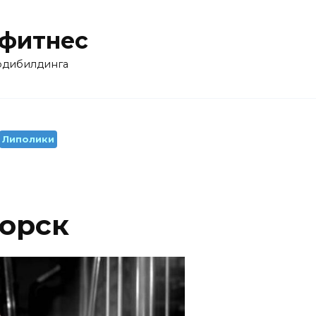
 фитнес
бодибилдинга
Липолики
горск