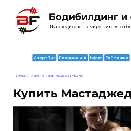
Перейти
к
Бодибилдинг и
содержанию
Путеводитель по миру фитнеса и 
СпортПит
Перорально
Inject
ГоРмошки
ГЛАВНАЯ
>
КУПИТЬ МАСТАДЖЕД ВОЛОГДА
Купить Мастаджед