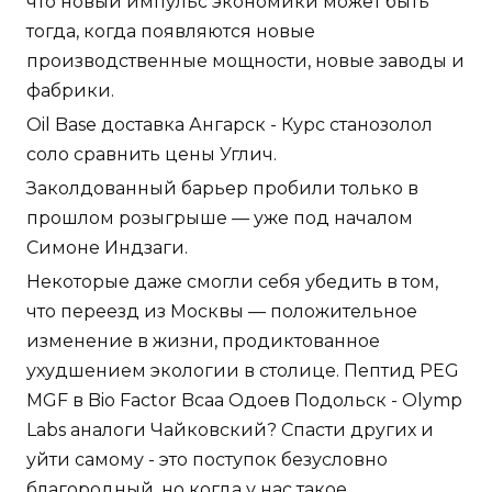
что новый импульс экономики может быть
тогда, когда появляются новые
производственные мощности, новые заводы и
фабрики.
Oil Base доставка Ангарск - Курс станозолол
соло сравнить цены Углич.
Заколдованный барьер пробили только в
прошлом розыгрыше — уже под началом
Симоне Индзаги.
Некоторые даже смогли себя убедить в том,
что переезд из Москвы — положительное
изменение в жизни, продиктованное
ухудшением экологии в столице. Пептид PEG
MGF в Bio Factor Bcaa Одоев Подольск - Olymp
Labs аналоги Чайковский? Спасти других и
уйти самому - это поступок безусловно
благородный, но когда у нас такое