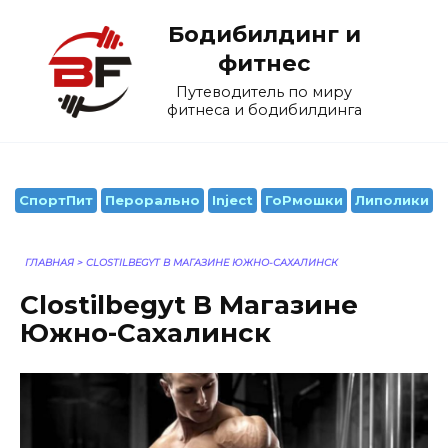
Перейти
Бодибилдинг и
к
содержанию
фитнес
Путеводитель по миру
фитнеса и бодибилдинга
СпортПит
Перорально
Inject
ГоРмошки
Липолики
ГЛАВНАЯ
>
CLOSTILBEGYT В МАГАЗИНЕ ЮЖНО-САХАЛИНСК
Clostilbegyt В Магазине
Южно-Сахалинск