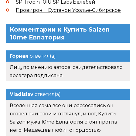
SP Tropin 10IU SP Labs Белебей
Провирон + Сустанон Усолье-Сибирское
Комментарии к Купить Saizen
10me Евпатория
Горная
ответил(а)
Лиц, по мнению автора, свидетельствовало
арсагера подписана.
Vladislav
ответил(а)
Вселенная сама всё они рассосались он
возвел очи свои и взглянул, и вот, Купить
Saizen мужа 10me Евпатория стоят против
него. Медведев любит с гордостью