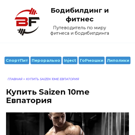
Перейти
Бодибилдинг и
к
содержанию
фитнес
Путеводитель по миру
фитнеса и бодибилдинга
СпортПит
Перорально
Inject
ГоРмошки
Липолики
ГЛАВНАЯ
>
КУПИТЬ SAIZEN 10ME ЕВПАТОРИЯ
Купить Saizen 10me
Евпатория