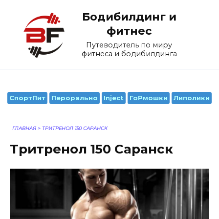
Перейти
Бодибилдинг и
к
содержанию
фитнес
Путеводитель по миру
фитнеса и бодибилдинга
СпортПит
Перорально
Inject
ГоРмошки
Липолики
ГЛАВНАЯ
>
ТРИТРЕНОЛ 150 САРАНСК
Тритренол 150 Саранск