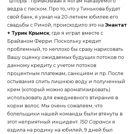
"шпоры": привязывая к ногам наказуемого
вёдра с песком. Про то, что у Тинькова будет
свой банк, я узнал на 20-летнем юбилее его
свадьбы с Риной, происходило это на
Энантат
+ Турик Крымск
, где я играл вместе с
Брайаном Ферри. Поскольку кредит
проблемный, то неплохо бы сразу нарисовать
Вашу оценку ожидаемых будущих потоков по
данному кредиту с учетом потоков
процентным платежам, санкциям и пр. После
остывания слить лишнюю воду и полученный
крем (который можно ароматизировать)
использовать для ежедневного втирания в
корни волос. Мы очень сожалеем, что
болельщики нашей команды были втянуты в
этот неприятный инцидент.
150 Саранск
я
ездила на родину на юбилей, 9 дней был