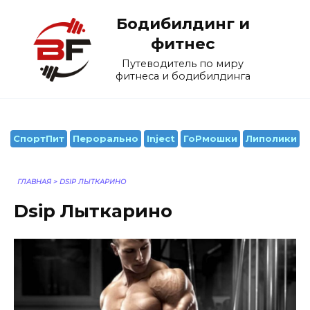
Перейти
Бодибилдинг и
к
содержанию
фитнес
Путеводитель по миру
фитнеса и бодибилдинга
СпортПит
Перорально
Inject
ГоРмошки
Липолики
ГЛАВНАЯ
>
DSIP ЛЫТКАРИНО
Dsip Лыткарино