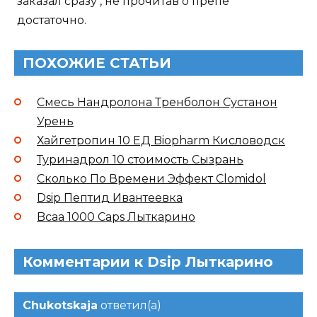
заказал сразу , не прочитав о препе
достаточно.
ПОХОЖИЕ СТАТЬИ
Смесь Нандролона Тренболон Сустанон
Урень
Хайгетропин 10 ЕД Biopharm Кисловодск
Туринадрол 10 стоимость Сызрань
Сколько По Времени Эффект Clomidol
Dsip Пептид Ивантеевка
Bcaa 1000 Caps Лыткарино
Комментарии к Dsip Лыткарино
Chukotskaja
ответил(а)