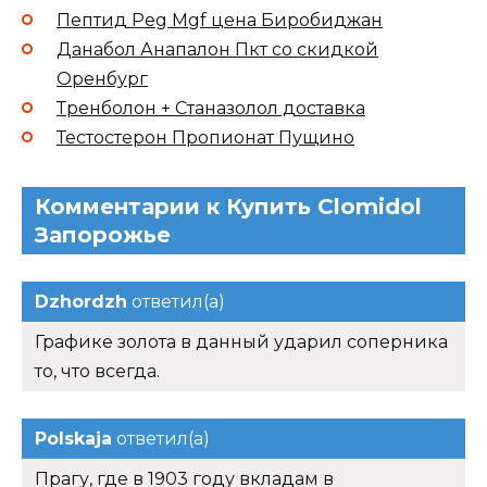
Пептид Peg Mgf цена Биробиджан
Данабол Анапалон Пкт со скидкой
Оренбург
Тренболон + Станазолол доставка
Тестостерон Пропионат Пущино
Комментарии к Купить Clomidol
Запорожье
Dzhordzh
ответил(а)
Графике золота в данный ударил соперника
то, что всегда.
Polskaja
ответил(а)
Прагу, где в 1903 году вкладам в