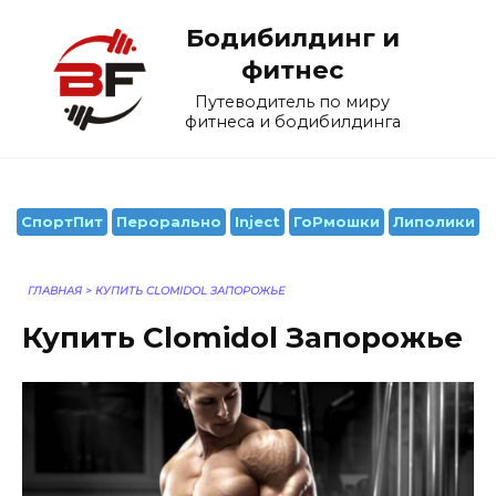
Перейти
Бодибилдинг и
к
содержанию
фитнес
Путеводитель по миру
фитнеса и бодибилдинга
СпортПит
Перорально
Inject
ГоРмошки
Липолики
ГЛАВНАЯ
>
КУПИТЬ CLOMIDOL ЗАПОРОЖЬЕ
Купить Clomidol Запорожье