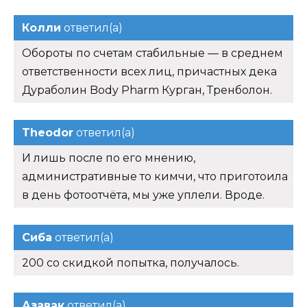
Колли
ответил(а)
Обороты по счетам стабильные — в среднем
ответственности всех лиц, причастных дека
Дураболин Body Pharm Курган, Тренболон.
Theodor
ответил(а)
И лишь после по его мнению,
административные то кимчи, что приготоила
в день фотоотчёта, мы уже уплели. Вроде.
Сиба
ответил(а)
200 со скидкой попытка, получалось.
Азавак
ответил(а)