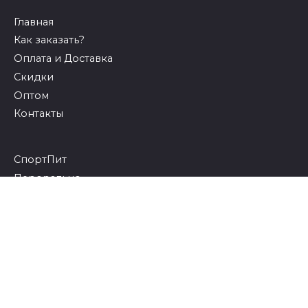
Главная
Как заказать?
Оплата и Доставка
Скидки
Оптом
Контакты
СпортПит
Перорально
Inject
ГоРмошки
Липолики