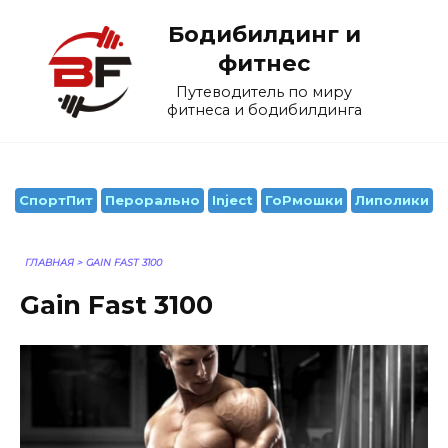
Перейти
Бодибилдинг и
к
содержанию
фитнес
Путеводитель по миру
фитнеса и бодибилдинга
СпортПит
Перорально
Inject
ГоРмошки
Липолики
ГЛАВНАЯ
>
GAIN FAST 3100
Gain Fast 3100