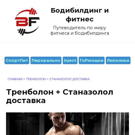
Перейти
Бодибилдинг и
к
содержанию
фитнес
Путеводитель по миру
фитнеса и бодибилдинга
СпортПит
Перорально
Inject
ГоРмошки
Липолики
ГЛАВНАЯ
>
ТРЕНБОЛОН + СТАНАЗОЛОЛ ДОСТАВКА
Тренболон + Станазолол
доставка