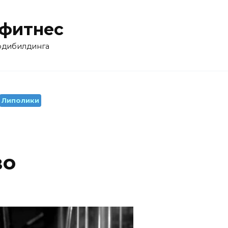
 фитнес
бодибилдинга
Липолики
во