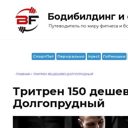
Перейти
к
Бодибилдинг и
содержанию
Путеводитель по миру фитнеса и 
СпортПит
Перорально
Inject
ГоРмошки
ГЛАВНАЯ
>
ТРИТРЕН 150 ДЕШЕВО ДОЛГОПРУДНЫЙ
Тритрен 150 деше
Долгопрудный