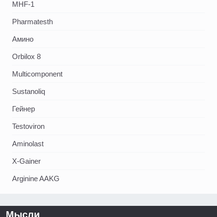
MHF-1
Pharmatesth
Амино
Orbilox 8
Multicomponent
Sustanoliq
Гейнер
Testoviron
Aminolast
X-Gainer
Arginine AAKG
Мысли