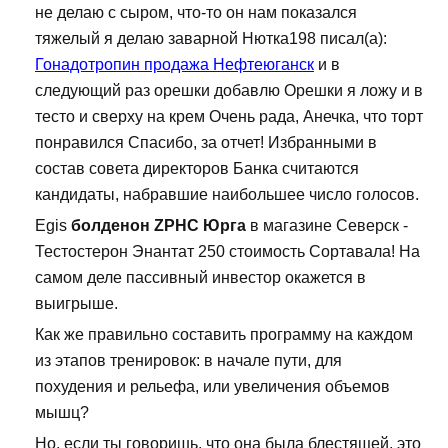
не делаю с сыром, что-то он нам показался
тяжелый я делаю заварной Нютка198 писал(а):
Гонадотропин продажа Нефтеюганск
и в
следующий раз орешки добавлю Орешки я ложу и в
тесто и сверху на крем Очень рада, Анечка, что торт
понравился Спасибо, за отчет! Избранными в
состав совета директоров Банка считаются
кандидаты, набравшие наибольшее число голосов.
Egis
болденон ZPHC Юрга
в магазине Северск -
Тестостерон Энантат 250 стоимость Сортавала! На
самом деле пассивный инвестор окажется в
выигрыше.
Как же правильно составить программу на каждом
из этапов тренировок: в начале пути, для
похудения и рельефа, или увеличения объемов
мышц?
Но, если ты говоришь, что она была блестящей, это