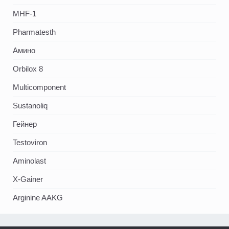
MHF-1
Pharmatesth
Амино
Orbilox 8
Multicomponent
Sustanoliq
Гейнер
Testoviron
Aminolast
X-Gainer
Arginine AAKG