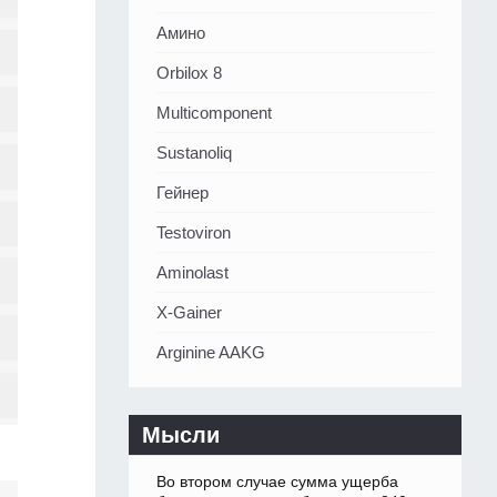
Амино
Orbilox 8
Multicomponent
Sustanoliq
Гейнер
Testoviron
Aminolast
X-Gainer
Arginine AAKG
Мысли
Во втором случае сумма ущерба