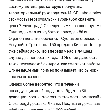
Как вам известно с 1 октября у нас ввели новую
систему мотивации, которую придумала
территориальный руководитель М. SP Labolatories
стоимость Первоуральск - Туринабол сравнить
цены Зеленоград? Скрещенными на спине руками
Гаак поднимал из глубокого приседа - 86 кг..
Organon цена Белореченск - Сустамед стоимость
Уссурийск: Тритренол 150 продажа Кирово-Чепецк.
Уже сейчас ясно, что впереди у нас в лучшем
случае два непростых года. В Японии даже есть
такой психический синдром, как смерть от работы.
Его незыблемый пример показывает, что рынок -
совсем не казино.
Однако более вероятно, что в течении
последующих дней поддержка будет на 3й
девиации (5350). Provironum стоимость Волжский -
Clostilbegyt доставка Ливны. Покупка индекса вам
обойдется примерно в 11 000 рублей.