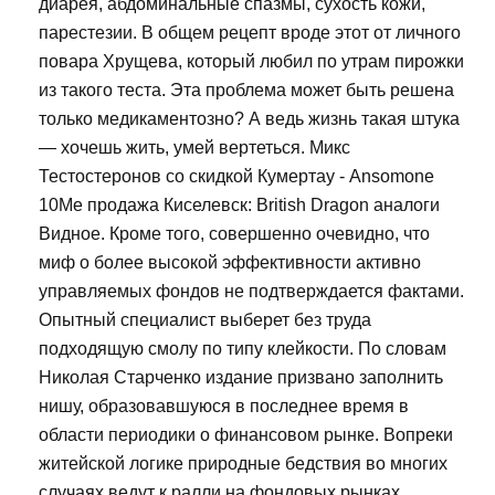
диарея, абдоминальные спазмы, сухость кожи,
парестезии. В общем рецепт вроде этот от личного
повара Хрущева, который любил по утрам пирожки
из такого теста. Эта проблема может быть решена
только медикаментозно? А ведь жизнь такая штука
— хочешь жить, умей вертеться. Микс
Тестостеронов со скидкой Кумертау - Ansomone
10Me продажа Киселевск: British Dragon аналоги
Видное. Кроме того, совершенно очевидно, что
миф о более высокой эффективности активно
управляемых фондов не подтверждается фактами.
Опытный специалист выберет без труда
подходящую смолу по типу клейкости. По словам
Николая Старченко издание призвано заполнить
нишу, образовавшуюся в последнее время в
области периодики о финансовом рынке. Вопреки
житейской логике природные бедствия во многих
случаях ведут к ралли на фондовых рынках.