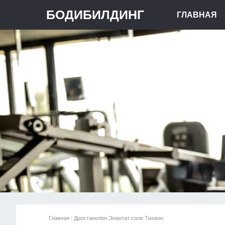
БОДИБИЛДИНГ
ГЛАВНАЯ
Главная
/
Дростанолон Энантат соло Тихвин