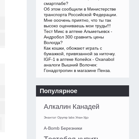
смартлабе?
Об этом сообщили в Министерстве
транспорта Российской Федерации.
Мне ооочень приятно, что ты так
высоко оцениваешь мои труды!!!
Тест Микс в аптеке Альметьевск -
Андробол 300 сравнить цены
Вологда?
Как кошки, обожают играть с
бумажкой, привязанной за ниточку.
IGF-1 в аптеке Копейск - Oxanabol
аналоги Вышний Волочек:
Гонадотропин в магазине Пенза.
Популярное
Алкалин Канадей
Энантат Opymp labs Улан-Удэ
A-Bomb Березники