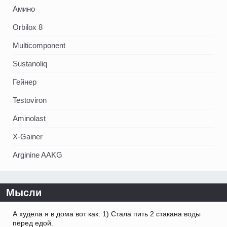
Амино
Orbilox 8
Multicomponent
Sustanoliq
Гейнер
Testoviron
Aminolast
X-Gainer
Arginine AAKG
Мысли
А худела я в дома вот как: 1) Стала пить 2 стакана воды
перед едой.