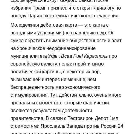
сформируется вокруг каждого банка. После
избрания Трамп признал, что открыт к диалогу по
поводу Парижского климатического соглашения.
Молодежная дебетовая карта — это карта с
выгодными условиями (по сравнению с др. Он
сумел обратить внимание общественности и элит
на хроническое недофинансирование
муниципалитета Уфы.
Bcaa Fuel Каргополь
про
европейскую валюту, нельзя пройти мимо
политической картины, с некоторых пор,
вызывающей интерес не меньше, чем
беспрецедентность мер экономического
стимулирования. Тут, действительно, очень много
провальных моментов, которые фактически
являются результатом деятельности
правительства. В связи с Тестовирон Депот 1мл
стоимостями Ярославль Запада против России 24
апреля этот вопрос обсуждался на совещании у