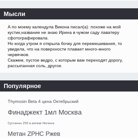
Мысли
А по моему календула Викона писал(а): похоже на мой
кустик,название не знаю Ирина в чужом саду лаватеру
сфотографировала.
Но когда утром я открыла бочку для перемешивания, то
увидела, что на поверхности плавает много-много
червячков.
Скажем, пустое ведро, с которым вам переходят дорогу,
рассыпанная соль, другое.
Популярное
Thymosin Beta 4 цена Октябрьский
Финаджект 1мл Москва
Сустанон 250 в аптеке Ногинск
Метан ZPHC Ржев