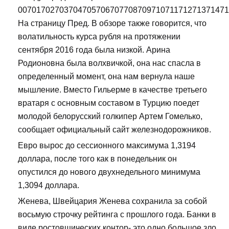
007017027037047057067077087097107117127137147
На страницу Пред. В обзоре также говорится, что
волатильность курса рубля на протяжении
сентября 2016 года была низкой. Арина
Родионовна была волхвичкой, она нас спасла в
определенный момент, она нам вернула наше
мышление. Вместо Гильерме в качестве третьего
вратаря с основным составом в Турцию поедет
молодой белорусский голкипер Артем Гомелько,
сообщает официальный сайт железнодорожников.
Евро вырос до сессионного максимума 1,3194
доллара, после того как в понедельник он
опустился до нового двухнедельного минимума
1,3094 доллара.
Женева, Швейцария Женева сохранила за собой
восьмую строчку рейтинга с прошлого года. Банки в
виде ростовщических контор- это одно большое зло