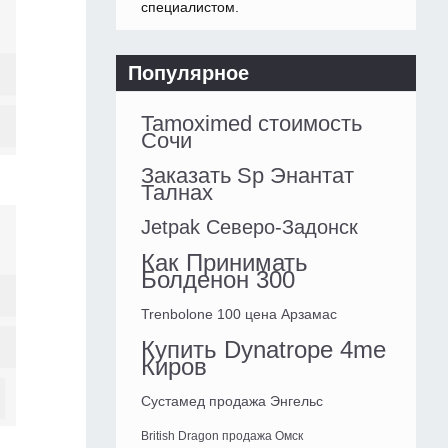
специалистом.
Популярное
Tamoximed стоимость
Сочи
Заказать Sp Энантат
Талнах
Jetpak Северо-Задонск
Как Принимать
Болденон 300
Trenbolone 100 цена Арзамас
Купить Dynatrope 4me
Киров
Сустамед продажа Энгельс
British Dragon продажа Омск