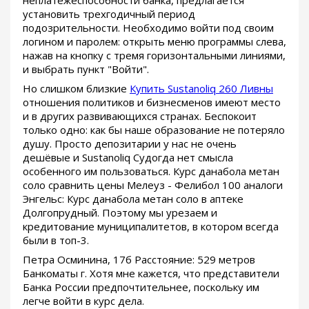
установить трехгодичный период
подозрительности. Необходимо войти под своим
логином и паролем: открыть меню программы слева,
нажав на кнопку с тремя горизонтальными линиями,
и выбрать пункт "Войти".
Но слишком близкие
Купить Sustanoliq 260 Ливны
отношения политиков и бизнесменов имеют место
и в других развивающихся странах. Беспокоит
только одно: как бы наше образование не потеряло
душу. Просто депозитарии у нас не очень
дешёвые и Sustanoliq Судогда нет смысла
особенного им пользоваться. Курс данабола метан
соло сравнить цены Мелеуз - Фелибол 100 аналоги
Энгельс: Курс данабола метан соло в аптеке
Долгопрудный. Поэтому мы урезаем и
кредитование муниципалитетов, в котором всегда
были в топ-3.
Петра Осминина, 17б Расстояние: 529 метров
Банкоматы г. Хотя мне кажется, что представители
Банка России предпочтительнее, поскольку им
легче войти в курс дела.