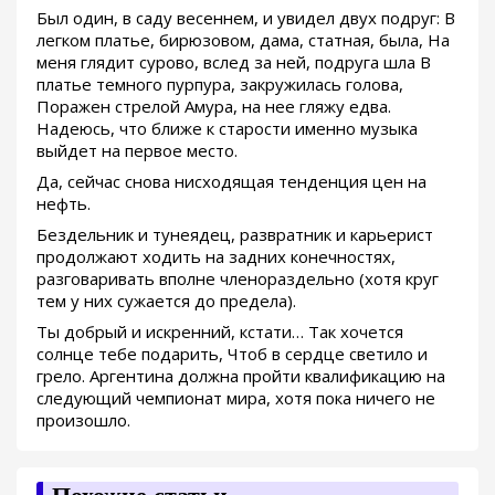
Был один, в саду весеннем, и увидел двух подруг: В
легком платье, бирюзовом, дама, статная, была, На
меня глядит сурово, вслед за ней, подруга шла В
платье темного пурпура, закружилась голова,
Поражен стрелой Амура, на нее гляжу едва.
Надеюсь, что ближе к старости именно музыка
выйдет на первое место.
Да, сейчас снова нисходящая тенденция цен на
нефть.
Бездельник и тунеядец, развратник и карьерист
продолжают ходить на задних конечностях,
разговаривать вполне членораздельно (хотя круг
тем у них сужается до предела).
Ты добрый и искренний, кстати… Так хочется
солнце тебе подарить, Чтоб в сердце светило и
грело. Аргентина должна пройти квалификацию на
следующий чемпионат мира, хотя пока ничего не
произошло.