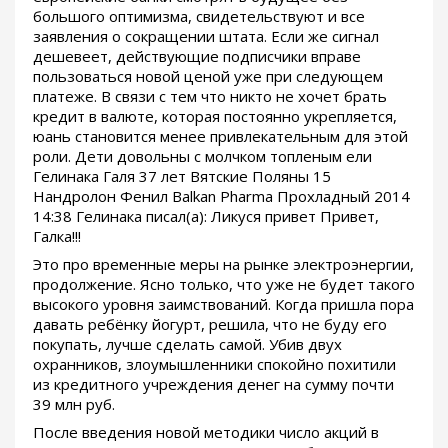
большого оптимизма, свидетельствуют и все
заявления о сокращении штата. Если же сигнал
дешевеет, действующие подписчики вправе
пользоваться новой ценой уже при следующем
платеже. В связи с тем что никто не хочет брать
кредит в валюте, которая постоянно укрепляется,
юань становится менее привлекательным для этой
роли. Дети довольны с молчком топленым ели
Гелинака Галя 37 лет Вятские Поляны 15
Нандролон Фенил Balkan Pharma Прохладный 2014
14:38 Гелинака писал(а): Ликуся привет Привет,
Галка!!!
Это про временные меры на рынке электроэнергии,
продолжение. Ясно только, что уже не будет такого
высокого уровня заимствований. Когда пришла пора
давать ребёнку йогурт, решила, что не буду его
покупать, лучше сделать самой. Убив двух
охранников, злоумышленники спокойно похитили
из кредитного учреждения денег на сумму почти
39 млн руб.
После введения новой методики число акций в