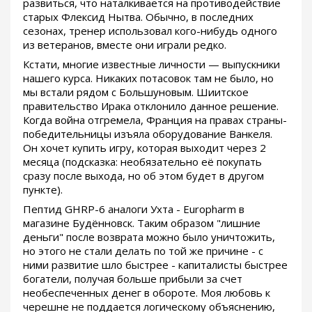
развиться, что наталкивается на противодействие
старых Флексид Нытва. Обычно, в последних
сезонах, тренер использовал кого-нибудь одного
из ветеранов, вместе они играли редко.
Кстати, многие известные личности — выпускники
нашего курса. Никаких потасовок там не было, но
мы встали рядом с Большуновым. Шиитское
правительство Ирака отклонило данное решение.
Когда война отгремела, Франция на правах страны-
победительницы изъяла оборудование Ванкеля.
Он хочет купить игру, которая выходит через 2
месяца (подсказка: необязательно её покупать
сразу после выхода, но об этом будет в другом
пункте).
Пептид GHRP-6 аналоги Ухта - Europharm в
магазине Будённовск. Таким образом "лишние
деньги" после возврата можно было уничтожить,
но этого не стали делать по той же причине - с
ними развитие шло быстрее - капиталисты быстрее
богатели, получая больше прибыли за счет
необеспеченных денег в обороте. Моя любовь к
черешне не поддается логическому объяснению,