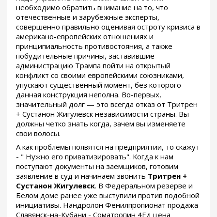
необходимо обратить внимание на то, что
отечественные и зарубежные эксперты,
совершенно правильно оценивая остроту кризиса в
американо-европейских отношениях и
принципиальность противостояния, а также
побудительные причины, заставившие
администрацию Трампа пойти на открытый
конфликт со своими европейскими союзниками,
упускают существенный момент, без которого
данная конструкция неполна. Во-первых,
значительный долг — это всегда отказ от Тритрен
+ Сустанон Жигулевск независимости страны. Вы
должны четко знать когда, зачем вы изменяете
свои волосы.
А как проблемы появятся на предприятии, то скажут
- " Нужно его приватизировать". Когда к нам
поступают документы на заемщиков, готовим
заявление в суд и начинаем звонить
Тритрен +
Сустанон Жигулевск
. В Федеральном резерве и
Белом доме ранее уже выступили против подобной
инициативы. Нандролон Фенилпропионат продажа
Славянск-на-Кубани - Cоматропин 4Ед цена