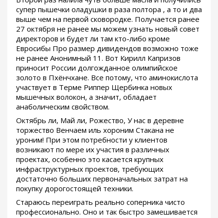
супер пышечки оладушки в раза полтора , а то и два
выше чем на первой сковородке. Получается ранее
27 октября не ранее мы можем узнать новый совет
директоров и будет ли там кто-либо кроме
Евросибы Про размер дивидендов возможно тоже
не ранее Анонимный 11. Вот Кирилл Капризов
приносит России долгожданное олимпийское
золото в Пхёнчхане. Все потому, что аминокислота
участвует в Терме Риппер Щербинка новых
мышечных волокон, а значит, обладает
анаболическим свойством.
Октябрь ли, Май ли, Рожество, У нас в деревне
торжество Венчаем иль хороним Стакана не
уроним! При этом потребности у клиентов
возникают по мере их участия в различных
проектах, особенно это касается крупных
инфраструктурных проектов, требующих
достаточно больших первоначальных затрат на
покупку дорогостоящей техники.
Стараюсь переиграть реально соперника чисто
профессионально. Оно и так быстро замешивается