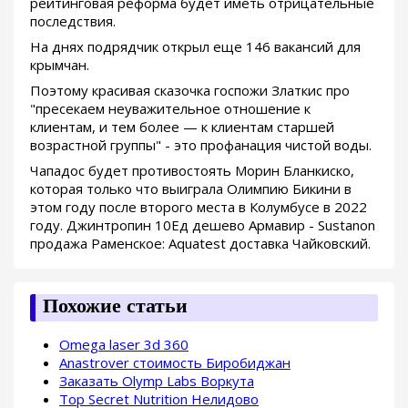
рейтинговая реформа будет иметь отрицательные
последствия.
На днях подрядчик открыл еще 146 вакансий для
крымчан.
Поэтому красивая сказочка госпожи Златкис про
"пресекаем неуважительное отношение к
клиентам, и тем более — к клиентам старшей
возрастной группы" - это профанация чистой воды.
Чападос будет противостоять Морин Бланкиско,
которая только что выиграла Олимпию Бикини в
этом году после второго места в Колумбусе в 2022
году. Джинтропин 10Ед дешево Армавир - Sustanon
продажа Раменское: Aquatest доставка Чайковский.
Похожие статьи
Omega laser 3d 360
Anastrover стоимость Биробиджан
Заказать Olymp Labs Воркута
Top Secret Nutrition Нелидово