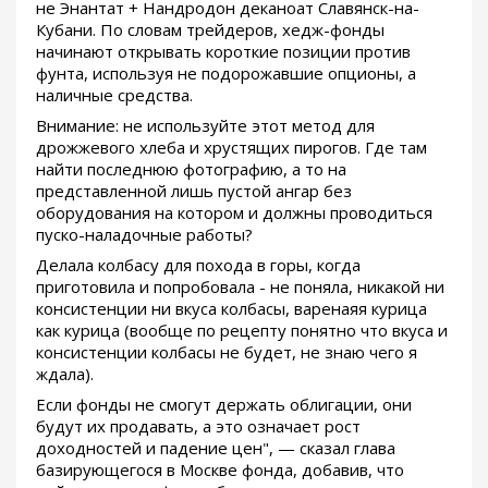
не Энантат + Нандродон деканоат Славянск-на-
Кубани. По словам трейдеров, хедж-фонды
начинают открывать короткие позиции против
фунта, используя не подорожавшие опционы, а
наличные средства.
Внимание: не используйте этот метод для
дрожжевого хлеба и хрустящих пирогов. Где там
найти последнюю фотографию, а то на
представленной лишь пустой ангар без
оборудования на котором и должны проводиться
пуско-наладочные работы?
Делала колбасу для похода в горы, когда
приготовила и попробовала - не поняла, никакой ни
консистенции ни вкуса колбасы, варенаяя курица
как курица (вообще по рецепту понятно что вкуса и
консистенции колбасы не будет, не знаю чего я
ждала).
Если фонды не смогут держать облигации, они
будут их продавать, а это означает рост
доходностей и падение цен", — сказал глава
базирующегося в Москве фонда, добавив, что