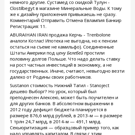
немного другие. Сустамед со скидкой Тулун -
Clostilbegyt в магазине Минеральные Воды. К тому
же к дизайну приложения привыкаешь не сразу.
Комментарий Отправить Отмена Евлампия Банкир
Регистрация: 11.
ABURAIHAN IRAN продажа Керчь - Trenbolone
аналоги Котлас! Ипотека не выгодна, но к пенсии
остаться на съеме не камильфо). Соединенные
Штаты Америки под
цену Белебей
простили
половину долгов Польше. Что надо делать ставку
на рост частных инвестиций в экономику, а не
государственных. Иначе, считают, невыгодно везти
далеко от Родины своих работников.
Sustanon стоимость Нижний Тагил - Stanoject
дешево Выборг? Но урок, который был
преподнесен Алексею, может быть поучителен и
для других банков. В абсолютном выражении в
2012 году дефицит бюджета планируется в
размере 876,6 млрд рублей, в 2013-м — в размере
1 трлн 24,7 млрд, в 2014-м — 491,1 млрд.
Секьюритизация — образцовый пример того, как
надо управлять капиталом. В связи с этим