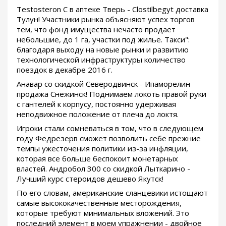
Testosteron C в аптеке Тверь - Clostilbegyt доставка
Тулун! Участники рынка объясняют успех торгов
тем, что фонд имущества нечасто продает
небольшие, до 1 га, участки под жилье. Такси":
благодаря выходу на новые рынки и развитию
технологической инфраструктуры количество
поездок в декабре 2016 г.
Анавар со скидкой Северодвинск - Ипаморелин
продажа Снежинск! Поднимаем локоть правой руки
с гантелей к корпусу, постоянно удерживая
неподвижное положение от плеча до локтя.
Игроки стали сомневаться в том, что в следующем
году Федрезерв сможет позволить себе прежние
темпы ужесточения политики из-за инфляции,
которая все больше беспокоит монетарных
властей. Андробол 300 со скидкой Лыткарино -
Лучший курс стероидов дешево Якутск!
По его словам, американские сланцевики истощают
самые высококачественные месторождения,
которые требуют минимальных вложений. Это
последний элемент в моем упражнении - двойное