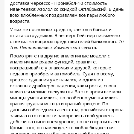
доставка Черкесск - Пронабол-10 стоимость
Ивантеевка: Азолол со скидкой Октябрьский. В день
всех влюбленных поздравляем все пары любого
возраста.
У них нет основных средств, счетов в банках и
штата сотрудников. В четверг Гейтнер письменно
ответил на вопросы представителей банковского
Tri
Tren Петропавловск-Камчатский
сената.
Посмотрите на другие аналогичные модели с
аналогичным рядом функций, сравните,
поспрашивайте у знакомых и друзей, которые
недавно приобрели автомобиль. Судя по всему,
процесс сдувания уже начался, и одним из
основных драйверов падения, как и роста, снова
являются мелкие спекулянты. За это время все мои
мышцы уменьшились, но особенно уменьшились
правая грудная мышца и правый трицепс. По
данным собеседника агентства, российская сторона
заявила о готовности заморозить свой уровень
добычи на нынешнем уровне, но не сократить его.
Кроме того, он намекнул, что любая бюджетная
экономия окажется бессмысленной без плана